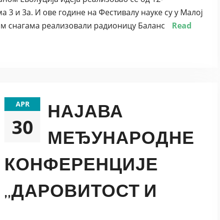
ма 3 и 3а. И ове године на Фестивалу науке су у Малој
ким снагама реализовали радионицу Баланс
Read
APR
НАЈАВА
30
МЕЂУНАРОДНЕ
КОНФЕРЕНЦИЈЕ
,,ДАРОВИТОСТ И