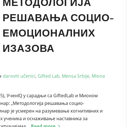
МЕТОДОЛОГИЈА
РЕШАВАЊА СОЦИО-
ЕМОЦИОНАЛНИХ
ИЗАЗОВА
daroviti učenici
,
Gifted Lab
,
Mensa Srbije
,
Miona
е 5), УченIQ у сарадњи са GiftedLab и Мионом
инар: „Методологија решавања социо-
нар је усмерен на разумевање когнитивних и
х ученика и оснаживање наставника за
ситуацијама.
Read more