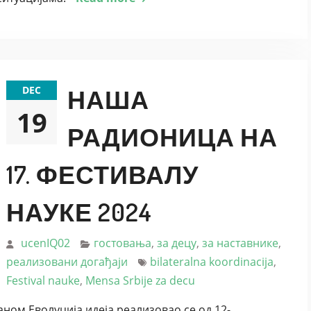
DEC
НАША
19
РАДИОНИЦА НА
17. ФЕСТИВАЛУ
НАУКЕ 2024
ucenIQ02
гостовања
,
за децу
,
за наставнике
,
реализовани догађаји
bilateralna koordinacija
,
Festival nauke
,
Mensa Srbije za decu
аном Еволуција идеја реализовао се од 12-