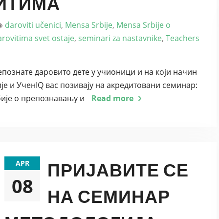
ВИТИМА
daroviti učenici
,
Mensa Srbije
,
Mensa Srbije o
rovitima svet ostaje
,
seminari za nastavnike
,
Teachers
репознате даровито дете у учионици и на који начин
е и УченIQ вас позивају на акредитовани семинар:
рбије о препознавању и
Read more
APR
ПРИЈАВИТЕ СЕ
08
НА СЕМИНАР