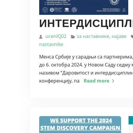
ИНТЕРДИСЦИПЛ
ucenIQ02
за наставнике
,
најаве
nastavnike
Менса Србије у сарадњи са партнерима, 
до 6. октобра 2024. у Новом Саду седм
називом “Даровитост и интердисциплин
конференцију, па
Read more