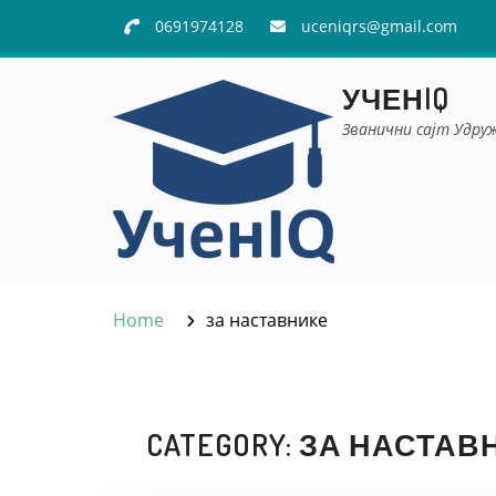
Skip
0691974128
uceniqrs@gmail.com
to
content
УЧЕНIQ
Званични сајт Удру
Home
за наставнике
CATEGORY:
ЗА НАСТАВ