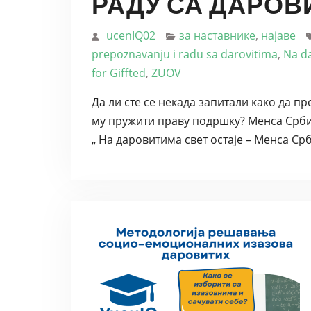
РАДУ СА ДАРО
ucenIQ02
за наставнике
,
најаве
prepoznavanju i radu sa darovitima
,
Na da
for Giffted
,
ZUOV
Да ли сте се некада запитали како да п
му пружити праву подршку? Менса Србиј
„ На даровитима свет остаје – Менса С