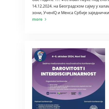
14.12.2024. на Београдском сајму у хала
зони, УченIQ и Менса Србије заједнич
more