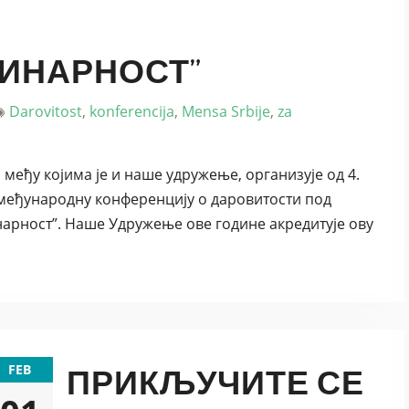
ИНАРНОСТ”
Darovitost
,
konferencija
,
Mensa Srbije
,
za
међу којима је и наше удружење, организује од 4.
у међународну конференцију о даровитости под
арност”. Наше Удружење ове године акредитује ову
FEB
ПРИКЉУЧИТЕ СЕ