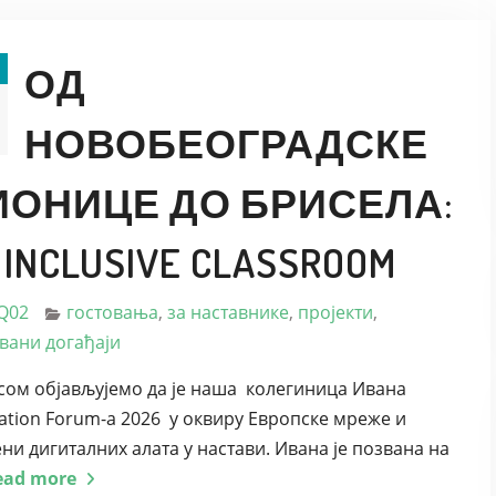
ОД
НОВОБЕОГРАДСКЕ
ИОНИЦЕ ДО БРИСЕЛА:
 INCLUSIVE CLASSROOM
Q02
гостовања
,
за наставнике
,
пројекти
,
вани догађаји
сом објављујемо да је наша колегиница Ивана
tion Forum-a 2026 у оквиру Европске мреже и
ени дигиталних алата у настави. Ивана је позвана на
ead more