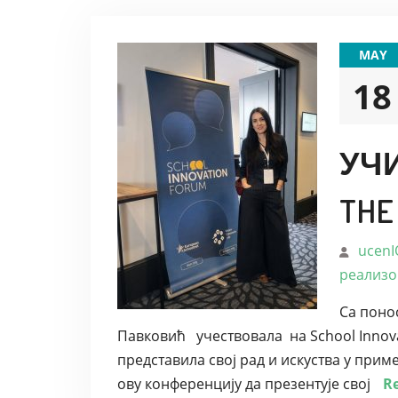
MAY
18
УЧ
THE
ucenI
реализо
Са поно
Павковић учествовала на School Innova
представила свој рад и искуства у прим
ову конференцију да презентује свој
R