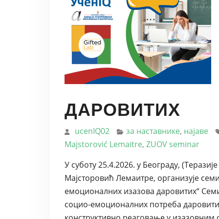
ДАРОВИТИХ
ucenIQ02
за наставнике
,
најаве
Majstorović Lemaitre
,
ZUOV seminar
У суботу 25.4.2026. у Београду, (Теразиј
Мајсторовић Лемаитре, организује сем
емоционалних изазова даровитих“ Семи
социо-емоционалних потреба даровити
конструктивно реаговање у изазовним 