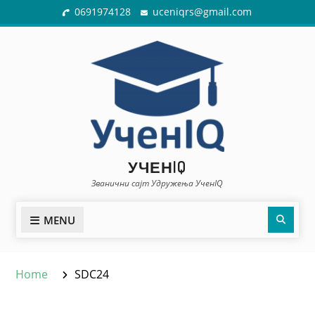
Skip
0691974128
uceniqrs@gmail.com
to
content
УЧЕНIQ
Званични сајт Удружења УченIQ
Sear
MENU
Home
SDC24