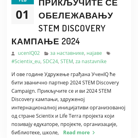
ПРИКЉУЧИТЕ СЕ
01
ОБЕЛЕЖАВАЊУ
STEM DISCOVERY
КАМПАЊЕ 2024
ucenIQ02
за наставнике
,
најаве
#Scientix_eu
,
SDC24
,
STEM
,
za nastavnike
И ове године Удружење грађана УченIQ ће
бити званично партнер 2024 STEM Discovery
Campaign. Прикључите се и ви 2024 STEM
Discovery кампањи, здруженој
интернационалној иницијативи организованој
од стране Scientix и Life Terra пројекта који
позивају едукаторе, пројекте, организације,
библиотеке, школе,
Read more