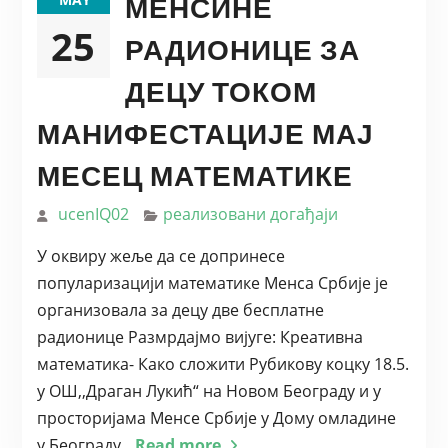
МЕНСИНЕ
25
РАДИОНИЦЕ ЗА
ДЕЦУ ТОКОМ
МАНИФЕСТАЦИЈЕ МАЈ
МЕСЕЦ МАТЕМАТИКЕ
ucenIQ02
реализовани догађаји
У оквиру жеље да се допринесе
популаризацији математике Менса Србије је
организовала за децу две бесплатне
радионице Размрдајмо вијуге: Креативна
математика- Како сложити Рубикову коцку 18.5.
у ОШ,,Драган Лукић“ на Новом Београду и у
просторијама Менсе Србије у Дому омладине
у Београду
Read more