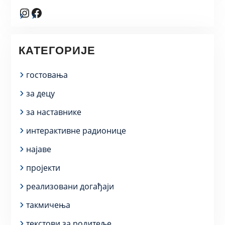
Instagram
Facebook
КАТЕГОРИЈЕ
гостовања
за децу
за наставнике
интерактивне радионице
најаве
пројекти
реализовани догађаји
такмичења
текстови за родитеље