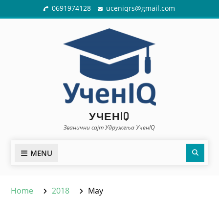
Skip
0691974128
uceniqrs@gmail.com
to
content
УЧЕНIQ
Званични сајт Удружења УченIQ
Sear
MENU
Home
2018
May