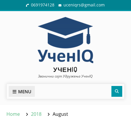
Skip
0691974128
uceniqrs@gmail.com
to
content
УЧЕНIQ
Званични сајт Удружења УченIQ
Sear
MENU
Home
2018
August