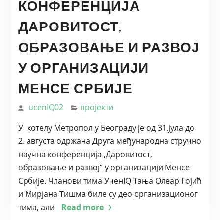
КОНФЕРЕНЦИЈА
ДАРОВИТОСТ,
ОБРАЗОВАЊЕ И РАЗВОЈ
У ОРГАНИЗАЦИЈИ
МЕНСЕ СРБИЈЕ
ucenIQ02
пројекти
У хотелу Метропол у Београду је од 31.јула до
2. августа одржана Друга међународна стручно
научна конференција ,Даровитост,
образовање и развој“ у организацији Менсе
Србије. Чланови тима УченIQ Тања Олеар Гојић
и Мирјана Тишма биле су део организационог
тима, али
Read more