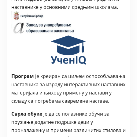
наставнике у основними средњим школама.
Програм
је креиран са циљем оспособљавања
наставника за израду интерактивних наставних
материјала и њихову примену у настави у
складу са потребама савремене наставе.
Сврха обуке
је да се полазнике обучи за
пружање додатне подршке деци у
проналажењу и примени различитих стилова и