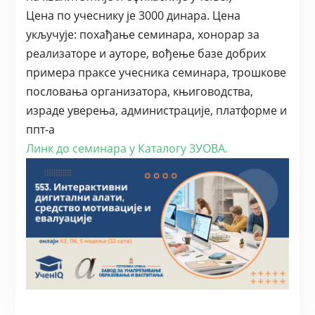
Цена по учеснику је 3000 динара. Цена
укључује: похађање семинара, хонорар за
реализаторе и ауторе, вођење базе добрих
примера праксе учесника семинара, трошкове
пословања организатора, књиговодства,
израде уверења, администрације, платформе и
ппт-а
Линк до семинара у Каталогу ЗУОВА.