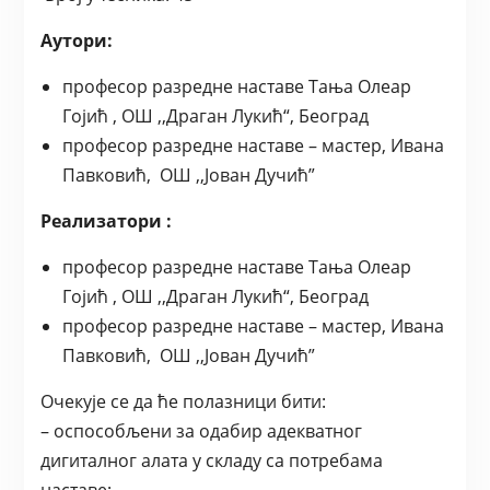
Аутори:
професор разредне наставе Тања Олеар
Гојић , ОШ ,,Драган Лукић“, Београд
професор разредне наставе – мастер, Ивана
Павковић, ОШ ,,Јован Дучић”
Реализатори :
професор разредне наставе Тања Олеар
Гојић , ОШ ,,Драган Лукић“, Београд
професор разредне наставе – мастер, Ивана
Павковић, ОШ ,,Јован Дучић”
Очекује се да ће полазници бити:
– оспособљени за одабир адекватног
дигиталног алата у складу са потребама
наставе;