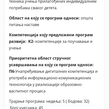
техника учења прилагођених индивидуалним
потребама сваког детета.
Област на коју се програм односи:
општа
питања наставе
Компетенција коју предложени програм
развија:
K2-
компетенције за поучавање и
учење
Приоритетна област стручног
усавршавања на коју се програм односи:
П6-
Унапређивање дигиталних компетенција и
употреба информационо-комуникационих
технологија у реализацији образовно-
васпитног процеса
Трајање програма:
недеља: 5 ( бодова: 32)
Број учесника:
45