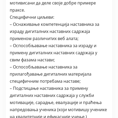
мотивисани да деле своје добре примере
праксе.
Специфични циљеви:
– Оснаживање компетенција наставника за
израду дигиталних наставних садржаја
применом различитих веб алата;
– Оспособљавање наставника за израду и
примену дигиталних наставних садржаја у
свим фазама настави;
– Оспособљавање наставника за
прилагођавање дигиталних материјала
специфичним потребама наставе;
– Подстицање наставника за примену
дигиталних наставних садржаја у служби
мотивације, сарадње, евалуације и праћења
напредовања ученика (који мотивишу ученике
на квалитетније и ефикасније учење.)