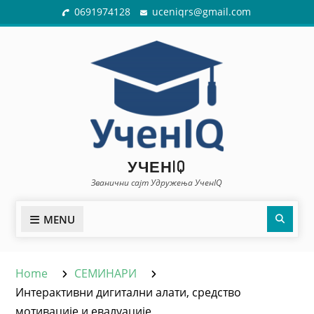
Skip
0691974128
uceniqrs@gmail.com
to
content
УЧЕНIQ
Званични сајт Удружења УченIQ
Sear
MENU
Home
СЕМИНАРИ
Интерактивни дигитални алати, средство
мотивације и евалуације