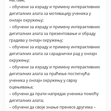
– обучени за израду и примену интерактивних
дигиталних алата за мотивацију ученика у
онлајн окружењу;
– обучени за израду и примену интерактивних
дигиталних алата за презентовање и обраду
градива у онлајн окружењу;
– обучени за израду и примену интерактивних
дигиталних алата за сараднички рад у онлајн
окружењу;
– обучени за израду и примену интерактивних
дигиталних алата за праћење постигнућа
ученика у онлајн окружењу у сврху
оцењивања;
– обучени да прати напредак ученика помоћу
дигиталних алата;
– обучени да своје знање пренесе другима –