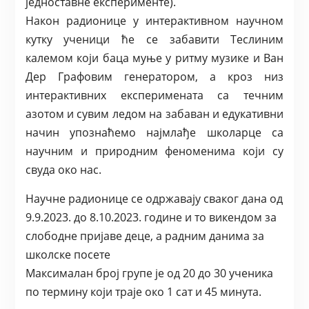
једноставне експерименте).
Након радионице у интерактивном научном
кутку ученици ће се забавити Теслиним
калемом који баца муње у ритму музике и Ван
Дер Графовим генератором, а кроз низ
интерактивних експеримената са течним
азотом и сувим ледом на забаван и едукативни
начин упознаћемо најмлађе школарце са
научним и природним феноменима који су
свуда око нас.
Научне радионице се одржавају сваког дана од
9.9.2023. до 8.10.2023. године и то викендом за
слободне пријаве деце, а радним данима за
школске посете
Максималан број групе је од 20 до 30 ученика
по термину који траје око 1 сат и 45 минута.