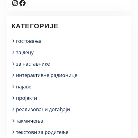
Instagram
Facebook
КАТЕГОРИЈЕ
гостовања
за децу
за наставнике
интерактивне радионице
најаве
пројекти
реализовани догађаји
такмичења
текстови за родитеље