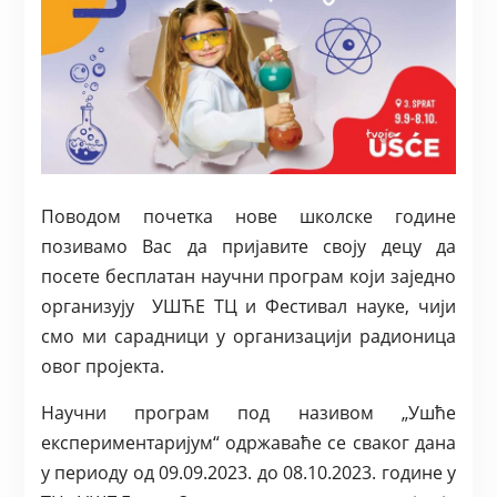
Поводом почетка нове школске године
позивамо Вас да пријавите своју децу да
посете бесплатан научни програм који заједно
организују УШЋЕ ТЦ и Фестивал науке, чији
смо ми сарадници у организацији радионица
овог пројекта.
Научни програм под називом „Ушће
експериментаријум“ одржаваће се сваког дана
у периоду од 09.09.2023. до 08.10.2023. године у