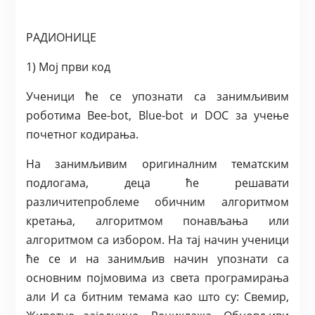
РАДИОНИЦЕ
1) Мој први код
Ученици ће се упознати са занимљивим
роботима Bee-bot, Blue-bot и DOC за учење
почетног кодирања.
На занимљивим оригиналним тематским
подлогама, деца ће решавати
различитепроблеме обичним алгоритмом
кретања, алгоритмом понављања или
алгоритмом са избором. На тај начин ученици
ће се и на занимљив начин упознати са
основним појмовима из света програмирања
али И са битним темама као што су: Свемир,