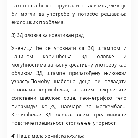
након тога ће конструисали остале моделе које
би могли да употребе у потребе решавања
еколошких проблема.
3) 3Д оловка за креативан рад
Ученици ће се упознати са 3Д штампом и
начином коришћења 3Д оловке и
могућностима за њену креативну употребу као
обликом 3Д штампе прилагођену њиховом
узрасту.Помоћу шаблона деца ће овладати
основама коришћења, а затим ћекреирати
сопствени шаблон: срце, геометријско тело
пирамиду/ коцку, наочаре за маскембал…
Коришћење 3Д оловке осим креативности
подстиче прецизност, стрпљење, упорност.
4) Наша мала хемијска кухиња