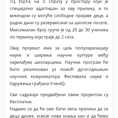
ТЦ УШЋЕ на 3. спрату у простору који је
специјално адаптиран за ову прилику, и то
викендом су могуће слободне пријаве деце, а
радни дани су резервисани за школске посете.
Максималан број групе је од 20 до 30 ученика
по термину који траје до 2 сата.
Овај пројекат има за циљ популаризацију
науке и ширење научне културе међу
најмлађим школарцима. Научни програм ће
бити реализован уз помоћ дугогодишњих
научних комуникатора Фестивала науке и
Удружења грађана УченIQ.
Сви садржаји предвиђени овим пројектом су
бесплатни.
Надамо се да ће ово бити лепа прилика да се
деца друже, усвоје нова знања као и да ћемо