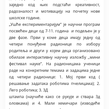
заједно код њих подстаћи креативност,
радозналост и мотивацију на почетку нове
школске године.
„Ушће експериментаријум“ је научни програм
посвећен деци од 7-11. година и подељен је у
две фазе. Први у коме деца имају једну од
четири понуђене радионице по избору
родитеља и други у којем деца организовано
обилазе интерактивну научну изложбу ,,мини
фестивал науке”. На радионицама ученици
раде на конкретним темама и задацима једне
од четири радионице: 1. Мој први код (
решавање задатака роботима пчелицама); 2.
Лего роботика; 3. 3Д
штампа (научиће како се рукује и ствара 3д
оловкама) и 4. Мали хемичари (изводиће