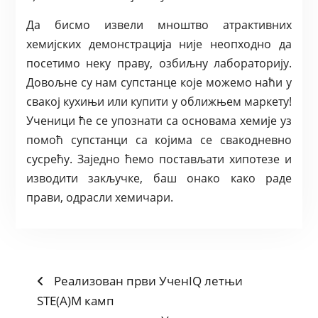
Да бисмо извели мноштво атрактивних
хемијских демонстрација није неопходно да
посетимо неку праву, озбиљну лабораторију.
Довољне су нам супстанце које можемо наћи у
свакој кухињи или купити у оближњем маркету!
Ученици ће се упознати са основама хемије уз
помоћ супстанци са којима се свакодневно
сусрећу. Заједно ћемо постављати хипотезе и
изводити закључке, баш онако како раде
прави, одрасли хемичари.
POST
Previous
Реализован први УченIQ летњи
post:
STE(A)M камп
NAVIGATION