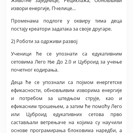
Животне заједнице, Рециклажа, Обновљиви
извори енергије, Пчелице…
Променама подлоге у оквиру тима деца
постају креатори задатака за своје другаре.
2) Роботи за одрживи развој
Ученици ће се упознати са едукативним
сетовима Лего Ње До 2.0 и Цуброид за учење
почетног кодирања.
Деца ће се упознали са појмом енергетске
ефикасности, обновљивим изворима енергије
и потребом за штедњом струје, као и
ефикасним трошењем, а затим ће помоћу Лего
или Цуброид едукативних сетова прво
састављали ветрењаче на којима су научили
основе програмирања блоковима наредби, а