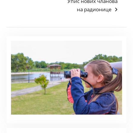
Next
Упис нових чланова
post:
на радионице