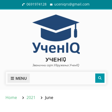
Skip
0691974128
uceniqrs@gmail.com
to
content
УЧЕНIQ
Званични сајт Удружења УченIQ
Sear
MENU
Home
2021
June