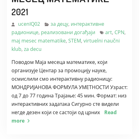
2021
ucenIQ02
за децу
,
интерактивне
радионице
,
реализовани догађаји
art
,
CPN
,
maj mesec matematike
,
STEM
,
virtuelni naučni
klub
,
za decu
Поводом Маја месеца математике, који
организује Центар за промоцију науке,
осмислили смо интерактивну радионицу:
МОНДРИЈАНОВА ФОРМУЛА УМЕТНОСТИ Узраст:
од 7 до 77 година Трајање: 45 мин. Формат: низ
интерактивних задатака Сигурно сте видели
негде дезен који се састоји од црних
Read
more