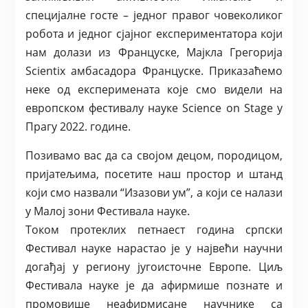
специјалне госте – једног правог човеколиког
робота и једног сјајног експериментатора који
нам долази из Француске, Мајкла Грегорија
Scientix амбасадора Француске. Приказаћемо
неке од експеримената које смо видели на
европском фестивалу науке Science on Stage у
Прагу 2022. године.
Позивамо вас да са својом децом, породицом,
пријатељима, посетите наш простор и штанд
који смо назвали “Изазови ум”, а који се налази
у Малој зони Фестивала науке.
Током протеклих петнаест година српски
Фестивал науке нарастао је у највећи научни
догађај у региону југоисточне Европе. Циљ
Фестивала науке је да афирмише познате и
промовише неафирмисане научнике са