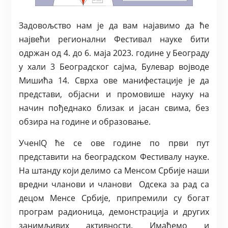
Задовољство нам је да вам најавимо да ће
највећи регионални Фестивал науке бити
одржан од 4. до 6. маја 2023. године у Београду
у хали 3 Београдског сајма, Булевар војводе
Мишића 14. Сврха ове манифестације је да
представи, објасни и промовише науку на
начин пођеднако близак и јасан свима, без
обзира на године и образовање.
УченIQ ће се ове године по први пут
представити на београдском Фестивалу науке.
На штанду који делимо са Менсом Србије наши
вредни чланови и чланови Одсека за рад са
децом Менсе Србије, припремили су богат
програм радионица, демонстрација и других
занимљивих активности. Имаћемо и