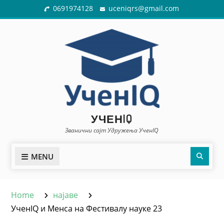
Skip
0691974128
uceniqrs@gmail.com
to
content
УЧЕНIQ
Званични сајт Удружења УченIQ
Sear
MENU
Home
најаве
УченIQ и Менса на Фестивалу науке 23