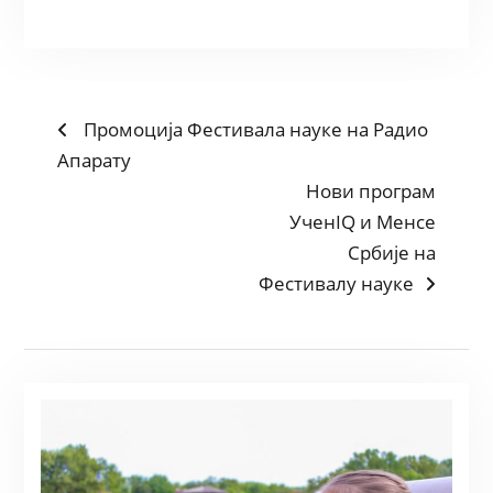
POST
Previous
Промоција Фестивала науке на Радио
post:
Апарату
NAVIGATION
Next
Нови програм
post:
УченIQ и Менсе
Србије на
Фестивалу науке