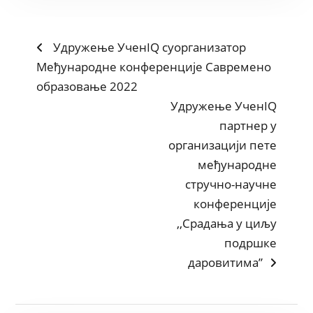
Удружење УченIQ суорганизатор
Међународне конференције Савремено
образовање 2022
Удружење УченIQ
партнер у
организацији пете
међународне
стручно-научне
конференције
,,Срадања у циљу
подршке
даровитима”