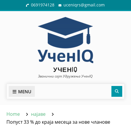
0691974128
uceniqrs@gmail.com
УЧЕНIQ
Званични сајт Удружења УченIQ
MENU
Home
најаве
Попуст 33 % до краја месеца за нове чланове