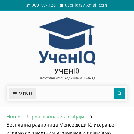
Skip
0691974128
uceniqrs@gmail.com
to
content
УЧЕНIQ
Званични сајт Удружења УченIQ
Sear
MENU
Home
реализовани догађаји
Бесплатна радионица Менсе деци Кликерање-
играмо се паметним играчкама и развијамо