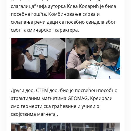
слагалица“ чија ауторка Клеа Коларић је била
посебна гошћа. Комбиновање слова и
склапање речи деци се посебно свидела због
свог такмичарског карактера.
Други део, СТЕМ део, био је посвећен посебно
атрактивним магнетима GEOMAG. Креирали
смо геомертијска грађевине и учили о
својствима магнета .