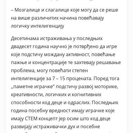
– Мозгалице и слагалице које могу да се реше
на више различитих начина повећавају
логичку интелигенцију
Десетинама истраживања у последњих
двадесет година научно је потврђено да игре
које подстичу мождану активност, повећање
пажње и концентрације те захтевају решавање
проблема, могу повећати степен
интелигенције за 7 – 15 процената. Поред тога
,,паметне играчке“ подстичу развој моторике,
креативности, логичких и когнитивних
способности код деце и одраслих. Последњих
година посебну вредност имају играчке које
имају СТЕМ концепт јер осим што код деце
развијају истраживачки дух и посебне