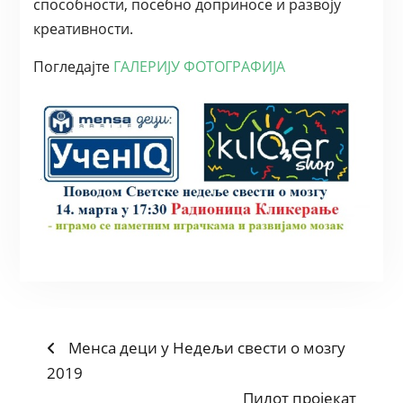
способности, посебно доприносе и развоју
креативности.
Погледајте
ГАЛЕРИЈУ ФОТОГРАФИЈА
POST
Previous
Менса деци у Недељи свести о мозгу
post:
2019
NAVIGATION
Next
Пилот пројекат