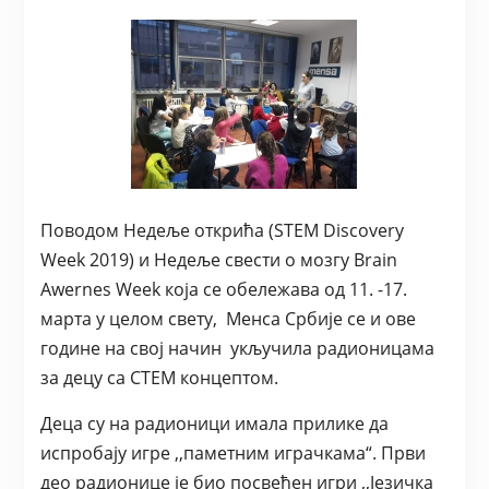
Поводом Недеље открића (STEM Discovery
Week 2019) и Недеље свести о мозгу Brain
Awernes Week која се обележава од 11. -17.
марта у целом свету, Менса Србије се и ове
године на свој начин укључила радионицама
за децу са СТЕМ концептом.
Деца су на радионици имала прилике да
испробају игре ,,паметним играчкама“. Први
део радионице је био посвећен игри ,,Језичка