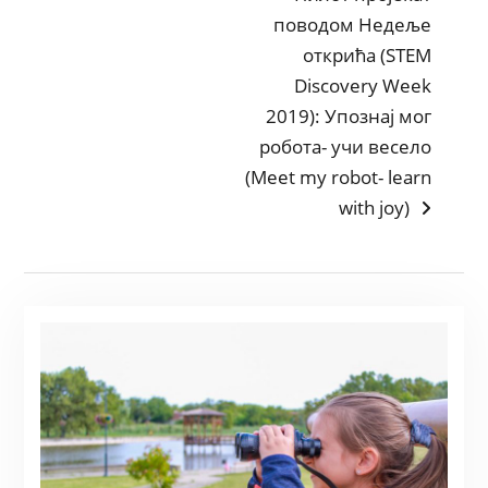
post:
поводом Недеље
открића (STEM
Discovery Week
2019): Упознај мог
робота- учи весело
(Meet my robot- learn
with joy)