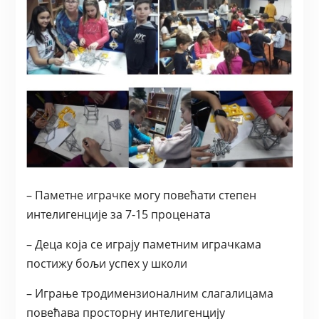
– Паметне играчке могу повећати степен
интелигенције за 7-15 процената
– Деца која се играју паметним играчкама
постижу бољи успех у школи
– Играње тродимензионалним слагалицама
повећава просторну интелигенцију