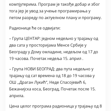
компјутерима. Програм је такође добар и због
тога јер је увод за учење програмирања у
петом разреду по актуелном плану и програму.
Радионице ће се одвијати:
– Група ЦЕНТАР: једном недељно у трајању од
два сата у просторијама Менсе Србије у
Београду у Дому омладине, недељом од 17 до
19 часова. Почетак недеља 15. април .
– Група НОВИ БЕОГРАД: два пута недељно у
трајању од сат времена од 18 до 19 часова у
ОШ ,,Драган Лукић“, Неде Спасојевић 6,
Бежанијска коса, Београд, Почетак после 15.
априла.
Цена целог програма радионица у трајању од 8