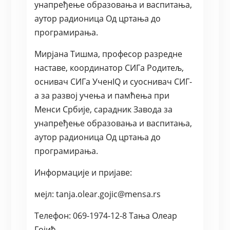
унапређење образовања и васпитања,
аутор радионица Од цртања до
програмирања.
Мирјана Тишма, професор разредне
наставе, координатор СИГа Родитељ,
оснивач СИГа УченIQ и суоснивач СИГ-
а за развој учења и памћења при
Менси Србије, сарадник Завода за
унапређење образовања и васпитања,
аутор радионица Од цртања до
програмирања.
Информације и пријаве:
мејл: tanja.olear.gojic@mensa.rs
Телефон: 069-1974-12-8 Тања Олеар
Гојић