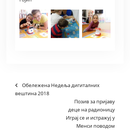
POST
Previous
Обележена Недеља дигиталних
post:
вештина 2018
NAVIGATION
Next
Позив за пријаву
post:
деце на радионицу
Играј се и истражуј у
Менси поводом