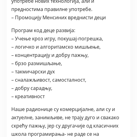
употребе нових технологија, али и
предностима правилне употребе.
– Промоцију Менсиних вреднисти деци
Програм код деце развија:
– Учење кроз игру, покушај-погрешка,
– логичко и алгоритамско мишљење,
– концентрацију и добру пажњу,
– брзо размишљање,
– такмичарски дух
– сналажљивост, самосталност,
– добру сарадњу,
– креативност
Наше радионице су комерцијалне, али су и
актуелне, занимљиве, не трају дуго и свакако
скрећу пажњу, јер су другачије од класичних
школа програмирања- не раде се на