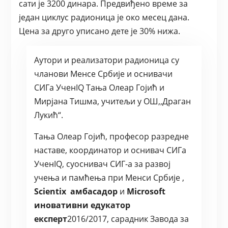
сати је 3200 динара. Предвиђено време за
један циклус радионица је око месец дана.
Цена за друго уписано дете је 30% нижа.
Аутори и реализатори радионица су
чланови Менсе Србије и оснивачи
СИГа УченIQ Тања Олеар Гојић и
Мирјана Тишма, учитељи у ОШ,,Драган
Лукић“.
Тања Олеар Гојић, професор разредне
наставе, координатор и оснивач СИГа
УченIQ, суоснивач СИГ-а за развој
учења и памћења при Менси Србије ,
Scientix
амбасадор
и
Microsoft
иновативни едукатор
експерт
2016/2017, сарадник Завода за