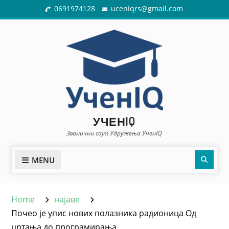
Skip
0691974128
uceniqrs@gmail.com
to
content
УЧЕНIQ
Званични сајт Удружења УченIQ
Sear
MENU
Home
најаве
Почео је упис нових полазника радионица Од
цртања до програмирања