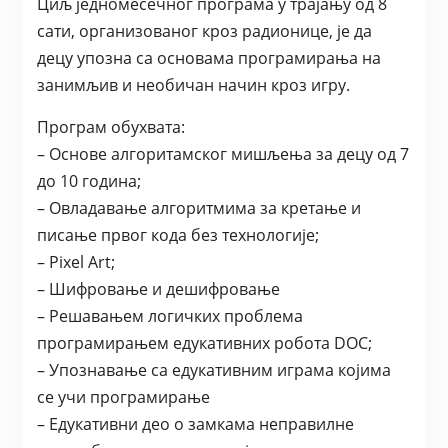
Циљ једномесечног програма у трајању од 8
сати, организованог кроз радионице, је да
децу упозна са основама програмирања на
занимљив и необичан начин кроз игру.
Програм обухвата:
– Основе алгоритамског мишљења за децу од 7
до 10 година;
– Овладавање алгоритмима за кретање и
писање првог кода без технологије;
– Pixel Art;
– Шифровање и дешифровање
– Решавањем логичких проблема
програмирањем едукативних робота DOC;
– Упознавање са едукативним играма којима
се учи програмирање
– Едукативни део о замкама неправилне