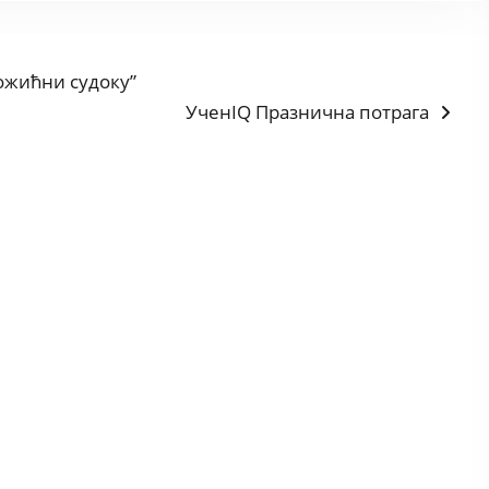
ожићни судоку”
Next
УченIQ Празнична потрага
post: