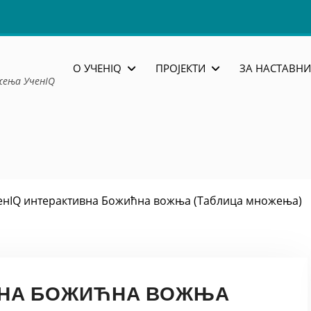
О УЧЕНIQ
ПРОЈЕКТИ
ЗА НАСТАВНИ
жења УченIQ
енIQ интерактивна Божићна вожња (Таблица множења)
ВНА БОЖИЋНА ВОЖЊА