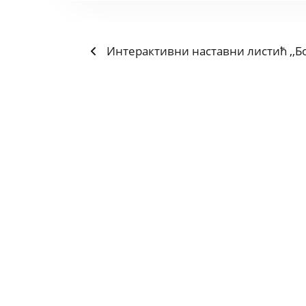
Previous
POST
Интерактивни наставни листић ,,Б
post:
NAVIGATION