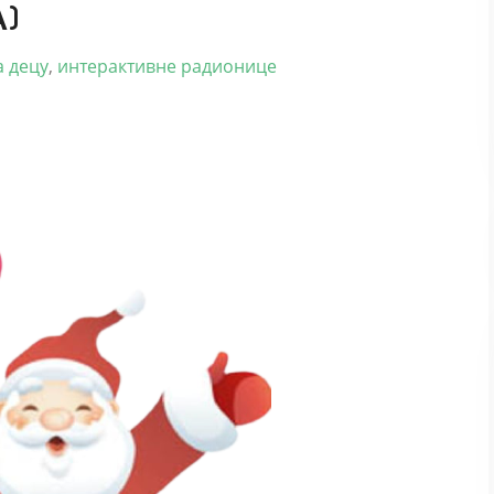
)
а децу
,
интерактивне радионице