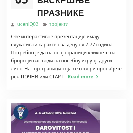
ПРАЗНИКЕ
ucenIQ02
пројекти
Ове интерактивне презентације имају
едукативни карактер за децу од 7-77 година.
Потребно је да на овој страници кликнете на
број који вас води на посебну игру тј. други
линк. На тој страници која се отвори пронађете
реч ПОЧНИ или СТАРТ
Read more