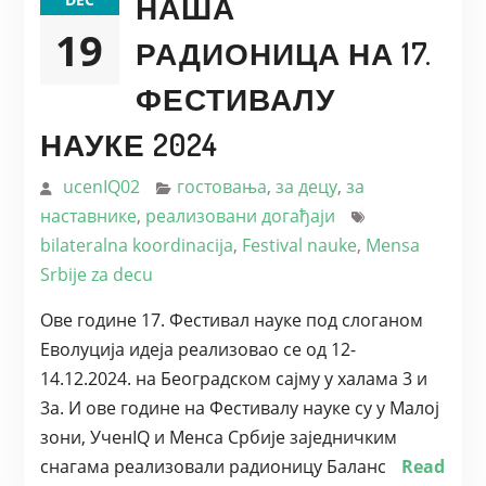
НАША
19
РАДИОНИЦА НА 17.
ФЕСТИВАЛУ
НАУКЕ 2024
ucenIQ02
гостовања
,
за децу
,
за
наставнике
,
реализовани догађаји
bilateralna koordinacija
,
Festival nauke
,
Mensa
Srbije za decu
Ове године 17. Фестивал науке под слоганом
Еволуција идеја реализовао се од 12-
14.12.2024. на Београдском сајму у халама 3 и
3а. И ове године на Фестивалу науке су у Малој
зони, УченIQ и Менса Србије заједничким
снагама реализовали радионицу Баланс
Read