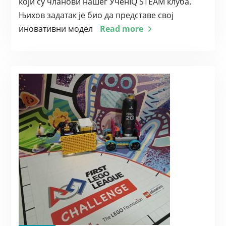
који су чланови нашег УченIQ STEAM клуба.
Њихов задатак је био да представе свој
иновативни модел
Read more