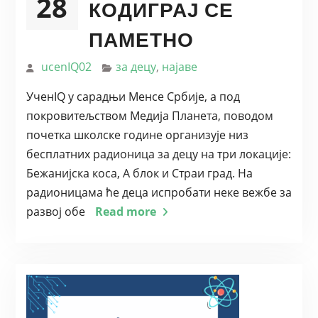
28
КОДИГРАЈ СЕ
ПАМЕТНО
ucenIQ02
за децу
,
најаве
УченIQ у сарадњи Менсе Србије, а под
покровитељством Медија Планета, поводом
почетка школске године организује низ
бесплатних радионица за децу на три локације:
Бежанијска коса, А блок и Страи град. На
радионицама ће деца испробати неке вежбе за
развој обе
Read more