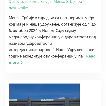
Darovitost
,
konferencija
,
Mensa Srbije
,
za
nastavnike
Менса Србије у сарадњи са партнерима, међу
којима је и наше удружење, организује од 4. до
6. октобра 2024. у Новом Саду седму
међународну конференцију о даровитости под
називом “Даровитост и
интердисциплинарност”. Наше Удружење ове
године акредитује ову конференцију, па
Read
more