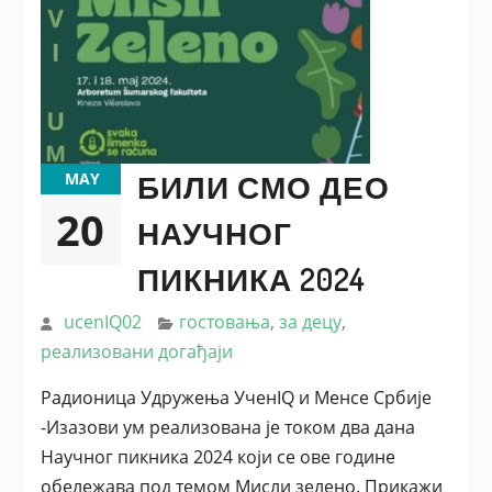
БИЛИ СМО ДЕО
MAY
20
НАУЧНОГ
ПИКНИКА 2024
ucenIQ02
гостовања
,
за децу
,
реализовани догађаји
Радионица Удружења УченIQ и Менсе Србије
-Изазови ум реализована је током два дана
Научног пикника 2024 који се ове године
обележава под темом Мисли зелено. Прикажи