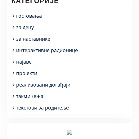
КАТЕГОРИЈЕ
гостовања
за децу
за наставнике
интерактивне радионице
најаве
пројекти
реализовани догађаји
такмичења
текстови за родитеље