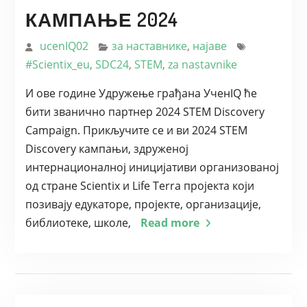
КАМПАЊЕ 2024
ucenIQ02
за наставнике
,
најаве
#Scientix_eu
,
SDC24
,
STEM
,
za nastavnike
И ове године Удружење грађана УченIQ ће
бити званично партнер 2024 STEM Discovery
Campaign. Прикључите се и ви 2024 STEM
Discovery кампањи, здруженој
интернационалној иницијативи организованој
од стране Scientix и Life Terra пројекта који
позивају едукаторе, пројекте, организације,
библиотеке, школе,
Read more