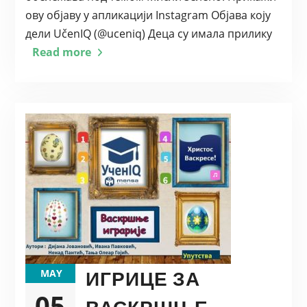
ову објаву у апликацији Instagram Објава коју
дели UčenIQ (@uceniq) Деца су имала прилику
Read more
ИГРИЦЕ ЗА
MAY
05
ВАСКРШЊЕ