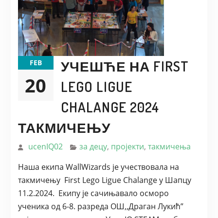
УЧЕШЋЕ НА FIRST
FEB
20
LEGO LIGUE
CHALANGE 2024
ТАКМИЧЕЊУ
ucenIQ02
за децу
,
пројекти
,
такмичења
Наша екипа WallWizards је учествовала на
такмичењу First Lego Ligue Chalange у Шапцу
11.2.2024. Екипу је сачињавало осморо
ученика од 6-8. разреда ОШ,,Драган Лукић”