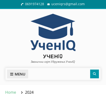
Skip
0691974128
uceniqrs@gmail.com
to
content
УЧЕНIQ
Званични сајт Удружења УченIQ
Sear
MENU
Home
2024