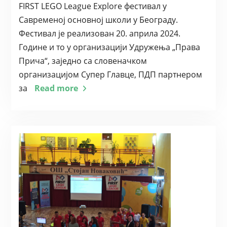
FIRST LEGO League Explore фестивал у
Савременој основној школи у Београду.
Фестивал је реализован 20. априла 2024.
Године и то у организацији Удружења „Права
Прича“, заједно са словеначком
организацијом Супер Главце, ПДП партнером
за
Read more