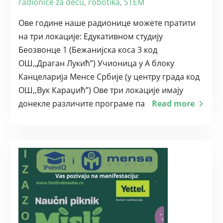
radionice za decu
,
robotika
,
STEM
Ове године наше радионице можете пратити
на три локације: Едукативном студију
Беозвонце 1 (Бежанијска коса 3 код
ОШ,,Драган Лукић”) Учионица у А блоку
Канцеларија Менсе Србије (у центру града код
ОШ,,Вук Караџић”) Ове три локације имају
донекле различите програме па
Read more