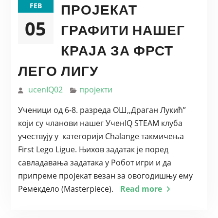
ПРОЈЕКАТ
FEB
05
ГРАФИТИ НАШЕГ
КРАЈА ЗА ФРСТ
ЛЕГО ЛИГУ
ucenIQ02
пројекти
Ученици од 6-8. разреда ОШ,,Драган Лукић”
који су чланови нашег УченIQ STEAM клуба
учествују у категорији Chalange такмичења
First Lego Ligue. Њихов задатак је поред
савладавања задатака у Робот игри и да
припреме пројекат везан за овогодишњу ему
Ремекдело (Masterpiece).
Read more