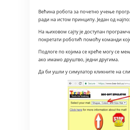
Већина робота за почетно учење прог
ради на истом принципу. Један од најпоз
На њиховом сајту је доступан програмч
покретати роботић помоћу команди које
Подлоге по којима се креће могу се мења
ако имамо друштво, једни другима.
Да би ушли у симулатор кликните на сли