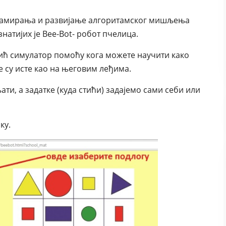
рамирања и развијање алгоритамског мишљења
натијих је Bee-Bot- робот пчелица.
ић симулатор помоћу кога можете научити како
 су исте као на његовим леђима.
ти, а задатке (куда стићи) задајемо сами себи или
ку.